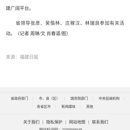
建广阔平台。
省领导张彦、吴偕林、庄稼汉、林瑞良参加有关活
动。
（记者 周琳
/文 肖春道/图
）
来源：福建日报
省政府部门
市、县（区）
国务院部门
中央驻闽机构
各省区市
新闻媒体
其他
关于我们
|
隐私保护
|
网站地图
|
联系我们
网站标识码：3500000049