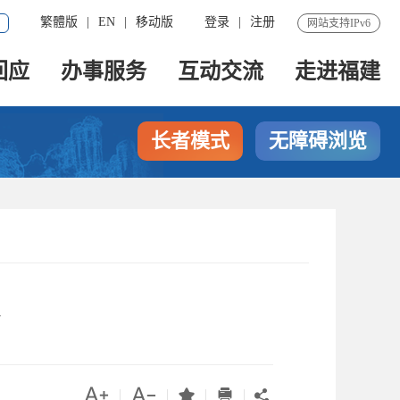
繁體版
|
EN
|
移动版
登录
|
注册
网站支持IPv6
回应
办事服务
互动交流
走进福建
长者模式
无障碍浏览




|
|
|
|
