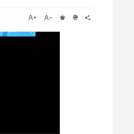




|
|
|
|
