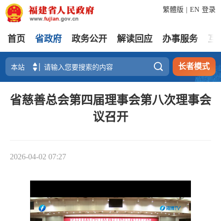
繁體版
|
EN
登录
首页
省政府
政务公开
解读回应
办事服务
互

长者模式
省慈善总会第四届理事会第八次理事会
议召开
2026-04-02 07:27