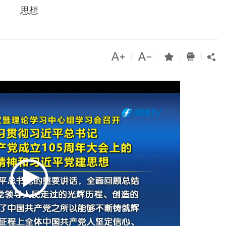
思想




|
|
|
|
