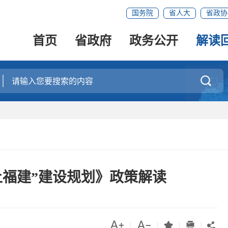
国务院
省人大
省政协
首页
省政府
政务公开
解读

上福建”建设规划》政策解读




|
|
|
|
