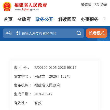
繁體版
|
EN
登录
首页
省政府
政务公开
解读回应
办事服务
互

长者模式
索 引 号：
FJ00100-0105-2026-00119
发文字号：
闽政文〔2026〕132号
发布机构：
福建省人民政府
生成日期：
2026-05-17
有效性：
有效