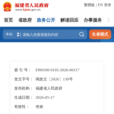
繁體版
|
EN
登录
首页
省政府
政务公开
解读回应
办事服务
互

长者模式
索 引 号：
FJ00100-0105-2026-00117
发文字号：
闽政文〔2026〕130号
发布机构：
福建省人民政府
生成日期：
2026-05-17
有效性：
有效