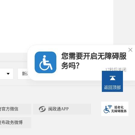

您需要开启无障碍服
务吗？
16秒后关闭
新闻媒体
其他
返回顶部

府官方微信
闽政通APP
发布政务微博