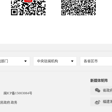
院部门
中央驻闽机构
各省区市
新媒体矩阵

省政
闽ICP备15003084号

福建
民政府.政务