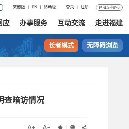
繁體版
|
EN
|
移动版
登录
|
注册
网站支持IPv6
回应
办事服务
互动交流
走进福建
长者模式
无障碍浏览
明查暗访情况




|
|
|
|
