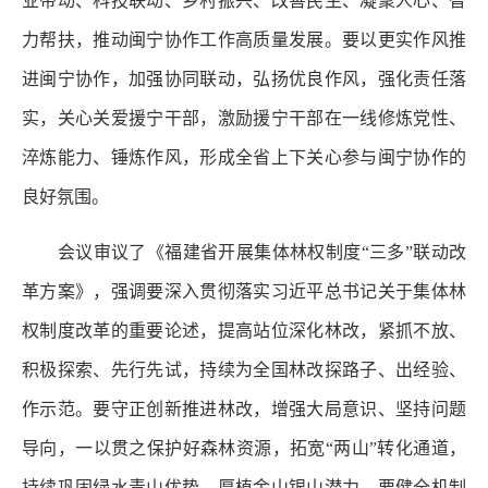
业带动、科技联动、乡村振兴、改善民生、凝聚人心、智
力帮扶，推动闽宁协作工作高质量发展。要以更实作风推
进闽宁协作，加强协同联动，弘扬优良作风，强化责任落
实，关心关爱援宁干部，激励援宁干部在一线修炼党性、
淬炼能力、锤炼作风，形成全省上下关心参与闽宁协作的
良好氛围。
会议审议了《福建省开展集体林权制度“三多”联动改
革方案》，强调要深入贯彻落实习近平总书记关于集体林
权制度改革的重要论述，提高站位深化林改，紧抓不放、
积极探索、先行先试，持续为全国林改探路子、出经验、
作示范。要守正创新推进林改，增强大局意识、坚持问题
导向，一以贯之保护好森林资源，拓宽“两山”转化通道，
持续巩固绿水青山优势、厚植金山银山潜力。要健全机制