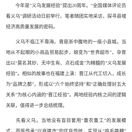
今年是“义乌发展经验”提出20周年。“全国媒体评论员
看义乌”调研活动日前举行，笔者随团实地采访，探寻县域
经济高质量发展的密码。
义乌不临江不靠海，曾是浙中腹地的一座小县城。当
地从不起眼的小商品贸易起步，蜕变为“世界超市”，孕育
出以“莫名其妙、无中生有、点石成金”为精髓的“义乌发展
经验”。相似的故事也在福建上演：晋江从代工切入，成长
为“品牌之都”，形成以“六个始终坚持”和“正确处理好五大
关系”为核心内涵的“晋江经验”。两地经验内核之间的逻辑
关联，值得进一步总结梳理。
先看义乌。当地没有盲目套用“重农重工”的发展模
式，而是传承“兴商建市”的优良传统，实现从“鸡毛换糖”