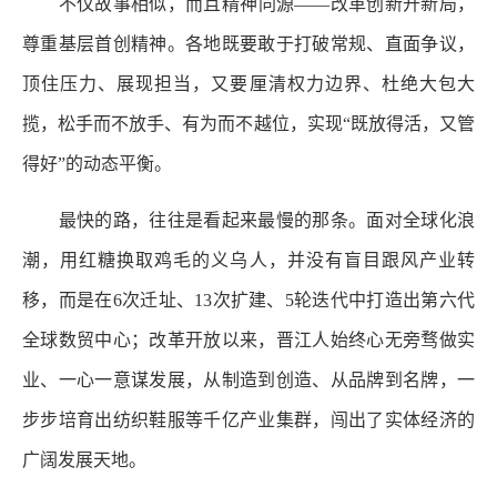
不仅故事相似，而且精神同源——改革创新开新局，
尊重基层首创精神。各地既要敢于打破常规、直面争议，
顶住压力、展现担当，又要厘清权力边界、杜绝大包大
揽，松手而不放手、有为而不越位，实现“既放得活，又管
得好”的动态平衡。
最快的路，往往是看起来最慢的那条。面对全球化浪
潮，用红糖换取鸡毛的义乌人，并没有盲目跟风产业转
移，而是在6次迁址、13次扩建、5轮迭代中打造出第六代
全球数贸中心；改革开放以来，晋江人始终心无旁骛做实
业、一心一意谋发展，从制造到创造、从品牌到名牌，一
步步培育出纺织鞋服等千亿产业集群，闯出了实体经济的
广阔发展天地。