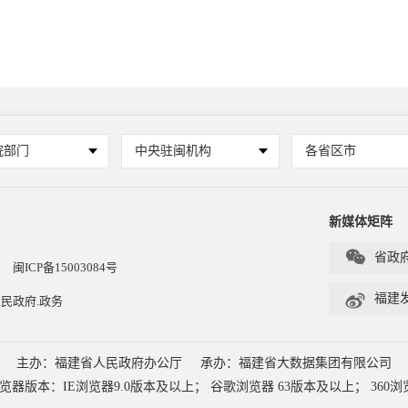
院部门
中央驻闽机构
各省区市
新媒体矩阵

省政
闽ICP备15003084号

福建
民政府.政务
主办：福建省人民政府办公厅
承办：福建省大数据集团有限公司
本：IE浏览器9.0版本及以上； 谷歌浏览器 63版本及以上； 360浏览