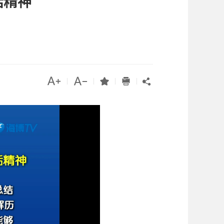
话精神




|
|
|
|
