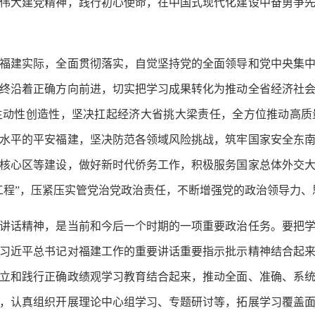
伟大建党精神，践行初心使命，在中国式现代化建设中奋勇争
建实际，全面贯彻落实，自觉坚持党的全面领导和党中央集中
终沿着正确方向前进，切实把学习成果转化为推动全省经济社
主动性创造性，坚决扛起经济大省挑大梁责任，全方位推动高质
水平的平安福建，坚决防范各领域风险挑战，筑牢国家安全东
路核心区等建设，做好新时代侨务工作，积极服务国家总体外交
工程”，压紧压实管党治党政治责任，不断增强党的政治领导力
话精神，是当前和今后一个时期的一项重要政治任务。要把学
习近平总书记对福建工作的重要讲话重要指示批示精神结合起
立和践行正确政绩观学习教育结合起来，推动全面、准确、系
，认真组织开展理论中心组学习、专题研讨等，拓展学习覆盖