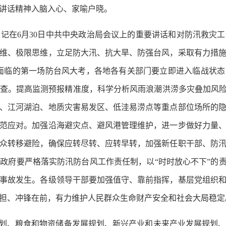
讲话精神入脑入心、家喻户晓。
在6月30日中共中央政治局会议上的重要讲话和对防汛救灾工
维、极限思维，立足防大汛、抗大旱、防强台风，采取有力措
省面临的第一场防台风大考，各地各有关部门要立即进入临战状
查。提高监测预报精准度，科学分析风雨浪潮洪涝多灾叠加风险
、江河湖泊、地质灾害易发区、低洼易涝点等重点部位场所的
范应对。加强沿海避灾点、避风港管理维护，进一步做好力量
众转移避险，确保应转尽转、应转早转，加强新任职干部、防
政府要严格落实防汛防台风工作责任制，以“时时放心不下”的责
事故发生。各级领导干部要加强值守、靠前指挥，基层党组织
担、冲锋在前，有力维护人民群众生命财产安全和社会大局稳定
划、粮食和物资储备发展规划、新兴产业和未来产业发展规划、