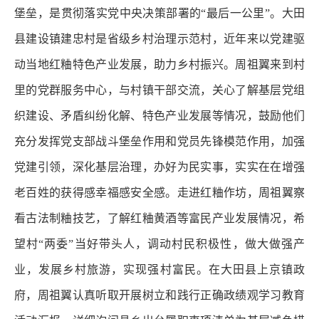
堡垒，是贯彻落实党中央决策部署的“最后一公里”。大田
县建设镇建忠村是省级乡村治理示范村，近年来以党建驱
动当地红粬特色产业发展，助力乡村振兴。周祖翼来到村
里的党群服务中心，与村镇干部交流，关心了解基层党组
织建设、矛盾纠纷化解、特色产业发展等情况，鼓励他们
充分发挥党支部战斗堡垒作用和党员先锋模范作用，加强
党建引领，深化基层治理，办好为民实事，实实在在增强
老百姓的获得感幸福感安全感。走进红粬作坊，周祖翼察
看古法制粬技艺，了解红粬黄酒等富民产业发展情况，希
望村“两委”当好带头人，调动村民积极性，做大做强产
业，发展乡村旅游，实现强村富民。在大田县上京镇政
府，周祖翼认真听取开展树立和践行正确政绩观学习教育