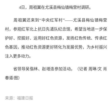
4日，周祖翼在尤溪县梅仙镇梅营村调研。
周祖翼还来到“中央红军村”——尤溪县梅仙镇梅营
村，参观红军北上抗日先遣队纪念馆，希望当地进一步保
护好、挖掘好、运用好红色资源，发扬红色传统、传承红
色基因，推动红色资源更好转化为发展优势，为乡村振兴
注入更多动力。
省领导吴偕林、赵增连参加活动。（记者 周琳/文 肖
春道/图）
来源：福建日报