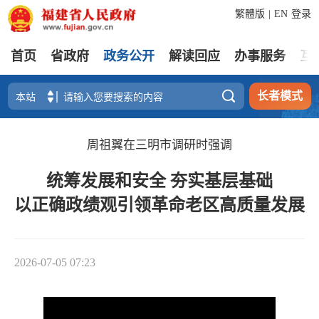
繁體版
|
EN
登录
首页
省政府
政务公开
解读回应
办事服务
互

长者模式
周祖翼在三明市调研时强调
统筹发展和安全 夯实基层基础
以正确政绩观引领革命老区高质量发展
2026-07-05 07:23