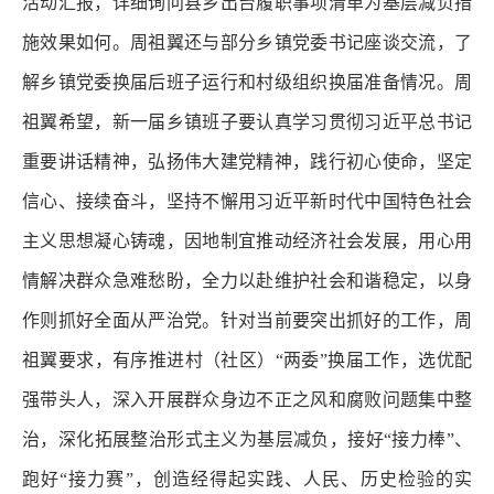
活动汇报，详细询问县乡出台履职事项清单为基层减负措
施效果如何。周祖翼还与部分乡镇党委书记座谈交流，了
解乡镇党委换届后班子运行和村级组织换届准备情况。周
祖翼希望，新一届乡镇班子要认真学习贯彻习近平总书记
重要讲话精神，弘扬伟大建党精神，践行初心使命，坚定
信心、接续奋斗，坚持不懈用习近平新时代中国特色社会
主义思想凝心铸魂，因地制宜推动经济社会发展，用心用
情解决群众急难愁盼，全力以赴维护社会和谐稳定，以身
作则抓好全面从严治党。针对当前要突出抓好的工作，周
祖翼要求，有序推进村（社区）“两委”换届工作，选优配
强带头人，深入开展群众身边不正之风和腐败问题集中整
治，深化拓展整治形式主义为基层减负，接好“接力棒”、
跑好“接力赛”，创造经得起实践、人民、历史检验的实