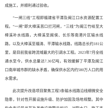
成施工，并顺利通过验收。
“一闸三线”工程即福建省平潭及闽江口水资源配置工
程。“一闸”即大樟溪莒口拦河闸，“三线”为闽江竹岐至大
樟溪补水线路，大樟溪至闽侯、长乐等南港片区输水线
路，以及大樟溪至福清、平潭输水线路，线路总长约181公
里，是目前我省跨流域最大的引调水工程。2023年7月全线
通水至今，供水总量达7.36亿吨，有效缓解了平潭及闽江
口南岸城市群的缺水矛盾，确保供水区内约580万人口的用
水需求。
此次提升改造项目聚焦工程3条输水线路沿线细微安全
隐患，针对性开展设施升级、防护加固及场地规整。其中