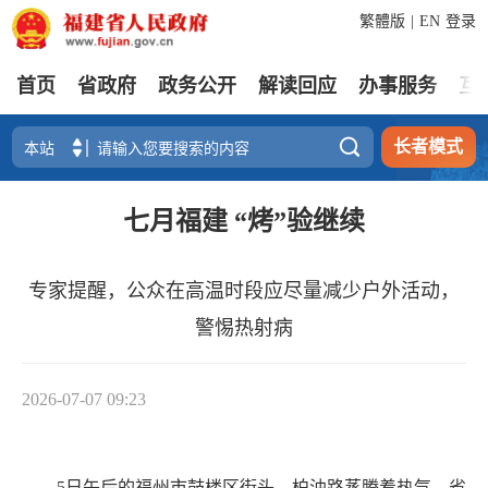
繁體版
|
EN
登录
首页
省政府
政务公开
解读回应
办事服务
互

长者模式
七月福建 “烤”验继续
专家提醒，公众在高温时段应尽量减少户外活动，
警惕热射病
2026-07-07 09:23
5日午后的福州市鼓楼区街头，柏油路蒸腾着热气。省