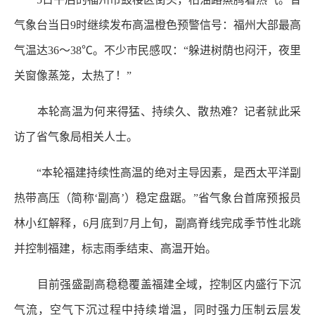
气象台当日9时继续发布高温橙色预警信号：福州大部最高
气温达36～38℃。不少市民感叹：“躲进树荫也闷汗，夜里
关窗像蒸笼，太热了！”
本轮高温为何来得猛、持续久、散热难？记者就此采
访了省气象局相关人士。
“本轮福建持续性高温的绝对主导因素，是西太平洋副
热带高压（简称‘副高’）稳定盘踞。”省气象台首席预报员
林小红解释，6月底到7月上旬，副高脊线完成季节性北跳
并控制福建，标志雨季结束、高温开始。
目前强盛副高稳稳覆盖福建全域，控制区内盛行下沉
气流，空气下沉过程中持续增温，同时强力压制云层发