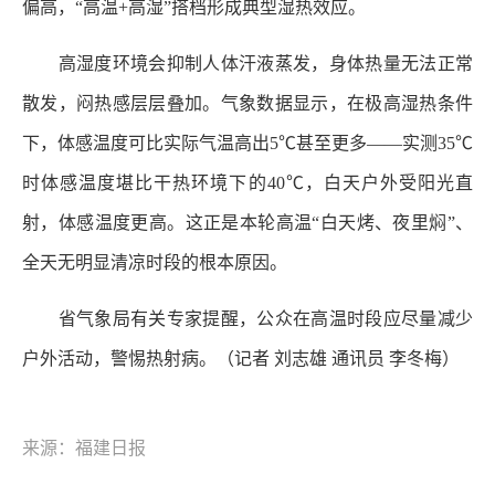
偏高，“高温+高湿”搭档形成典型湿热效应。
高湿度环境会抑制人体汗液蒸发，身体热量无法正常
散发，闷热感层层叠加。气象数据显示，在极高湿热条件
下，体感温度可比实际气温高出5℃甚至更多——实测35℃
时体感温度堪比干热环境下的40℃，白天户外受阳光直
射，体感温度更高。这正是本轮高温“白天烤、夜里焖”、
全天无明显清凉时段的根本原因。
省气象局有关专家提醒，公众在高温时段应尽量减少
户外活动，警惕热射病。（记者 刘志雄 通讯员 李冬梅）
来源：福建日报