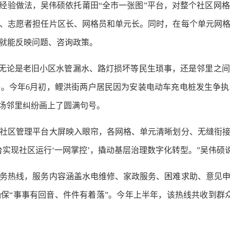
验做法，吴伟硕依托莆田“全市一张图”平台，对整个社区网格进
居民、志愿者担任片区长、网格员和单元长。同时，在每个单元网
就能反映问题、咨询政策。
无论是老旧小区水管漏水、路灯损坏等民生琐事，还是邻里之
。今年6月初，鲤洪街两户居民因为安装电动车充电桩发生争
这场邻里纠纷画上了圆满句号。
区管理平台大屏映入眼帘，各网格、单元清晰划分、无缝衔接
实现社区运行‘一网掌控’，撬动基层治理数字化转型。”吴伟硕
热线，服务内容涵盖水电维修、家政服务、困难求助、意见申
保“事事有回音、件件有着落”。今年上半年，该热线共收到群众