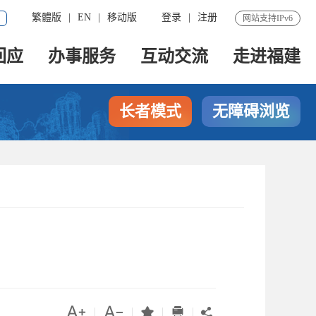
繁體版
|
EN
|
移动版
登录
|
注册
网站支持IPv6
回应
办事服务
互动交流
走进福建
长者模式
无障碍浏览




|
|
|
|
