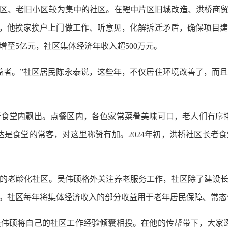
、老旧小区较为集中的社区。在鲤中片区旧城改造、洪桥商贸
来，他挨家挨户上门做工作、听意见，化解拆迁矛盾，确保项目
至5亿元，社区集体经济年收入超500万元。
者。”社区居民陈永泰说，这些年，不仅居住环境改善了，而且
堂内飘出。点餐区内，各色家常菜肴美味可口，老人们有序排
光达是食堂的常客，对这里称赞有加。2024年初，洪桥社区长者
的老龄化社区。吴伟硕格外关注养老服务工作，社区除了建设
。社区每年将集体经济收入的部分收益用于老年居民保障、常态
硕将自己的社区工作经验倾囊相授。在他的传帮带下，大家逐