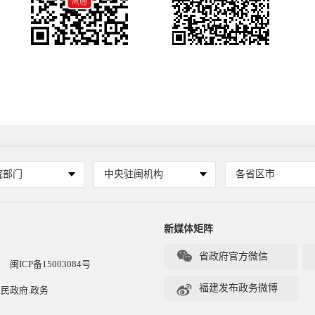
院部门
中央驻闽机构
各省区市
新媒体矩阵

省政府官方微信
闽ICP备15003084号

福建发布政务微博
民政府.政务