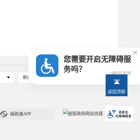

您需要开启无障碍服
务吗？
23秒后关闭
新闻媒体
其他
返回顶部

闽政通APP