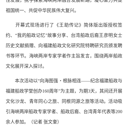
性发展，携手探索海峡两岸融合发展新路，凝心聚力共促
祖国统一、共促中华民族伟大复兴。
开幕式现场进行了《王助传记》简体版出版授权签
约、“我的船政记忆”故事分享、台湾船政后裔王彦明女士
历史文献捐赠、向福建船政文化研究院特聘研究员颁发聘
书等环节。海峡两岸专家学者作主旨发言，围绕两岸船政
文化展开深入探讨。
本次活动以“向海图强・根脉相连——纪念福建船政与
福建船政学堂创办160周年”为主题，为期3天，其间还开展
文化沙龙、青年同心之旅、同根同源之旅等活动。活动吸
引海峡两岸船政专家学者、船政后裔、台湾青年代表等200
余人参加。
（记者 张文奎）