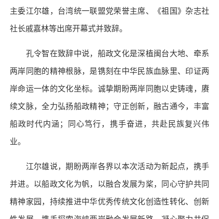
主委江尔雄，台湾统一联盟党荣誉主席、《祖国》杂志社
社长戚嘉林等出席开幕式并致辞。
孔令智在致辞中说，船政文化是深植闽台大地、牵系
两岸同胞的精神根脉，是镌刻在中华民族血脉里、印证两
岸命运一体的文化坐标。诚挚期盼两岸同胞以史铸魂，赓
续文脉，全力弘扬船政精神；守正创新，融古通今，丰富
船政时代内涵；同心笃行，携手奋进，共赴民族复兴伟
业。
江尔雄说，期盼两岸各界以本次活动为新起点，携手
并进。以船政文化为帆，以融合发展为桨，同心守护共同
精神家园，持续推进中华优秀传统文化创造性转化、创新