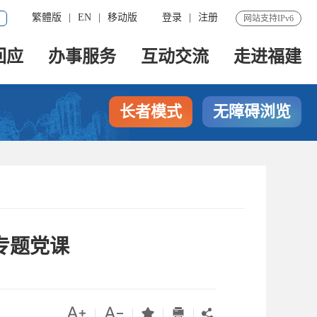
繁體版
|
EN
|
移动版
登录
|
注册
网站支持IPv6
回应
办事服务
互动交流
走进福建
长者模式
无障碍浏览
专题党课




|
|
|
|
