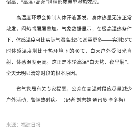
偏高，“高温+高湿”搭档形成典型湿热效应。
高湿度环境会抑制人体汗液蒸发，身体热量无法正常
散发，闷热感层层叠加。气象数据显示，在极高湿热条件
下，体感温度可比实际气温高出5℃甚至更多——实测35℃
时体感温度堪比干热环境下的40℃，白天户外受阳光直
射，体感温度更高。这正是本轮高温“白天烤、夜里焖”、
全天无明显清凉时段的根本原因。
省气象局有关专家提醒，公众在高温时段应尽量减少
户外活动，警惕热射病。（记者 刘志雄 通讯员 李冬梅）
来源：福建日报