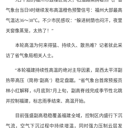
气象台当日9时继续发布高温橙色预警信号：福州大部最高
气温达36～38℃。不少市民感叹：“躲进树荫也闷汗，夜里
关窗像蒸笼，太热了！”
本轮高温为何来得猛、持续久、散热难？记者就此采
访了省气象局相关人士。
“本轮福建持续性高温的绝对主导因素，是西太平洋副
热带高压（简称‘副高’）稳定盘踞。”省气象台首席预报员
林小红解释，6月底到7月上旬，副高脊线完成季节性北跳
并控制福建，标志雨季结束、高温开始。
目前强盛副高稳稳覆盖福建全域，控制区内盛行下沉
气流，空气下沉过程中持续增温，同时强力压制云层发