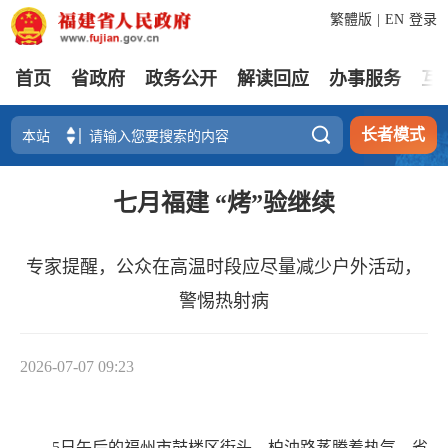
繁體版
|
EN
登录
首页
省政府
政务公开
解读回应
办事服务
互

长者模式
七月福建 “烤”验继续
专家提醒，公众在高温时段应尽量减少户外活动，
警惕热射病
2026-07-07 09:23
5日午后的福州市鼓楼区街头，柏油路蒸腾着热气。省