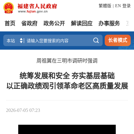
繁體版
|
EN
登录
首页
省政府
政务公开
解读回应
办事服务
互

长者模式
周祖翼在三明市调研时强调
统筹发展和安全 夯实基层基础
以正确政绩观引领革命老区高质量发展
2026-07-05 07:23