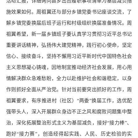
活动汇报，详细询问县乡出台履职事项清单为基层减负措
施效果如何。周祖翼还与部分乡镇党委书记座谈交流，了
解乡镇党委换届后班子运行和村级组织换届准备情况。周
祖翼希望，新一届乡镇班子要认真学习贯彻习近平总书记
重要讲话精神，弘扬伟大建党精神，践行初心使命，坚定
信心、接续奋斗，坚持不懈用习近平新时代中国特色社会
主义思想凝心铸魂，因地制宜推动经济社会发展，用心用
情解决群众急难愁盼，全力以赴维护社会和谐稳定，以身
作则抓好全面从严治党。针对当前要突出抓好的工作，周
祖翼要求，有序推进村（社区）“两委”换届工作，选优配
强带头人，深入开展群众身边不正之风和腐败问题集中整
治，深化拓展整治形式主义为基层减负，接好“接力棒”、
跑好“接力赛”，创造经得起实践、人民、历史检验的实