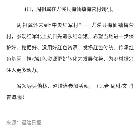
4日，周祖翼在尤溪县梅仙镇梅营村调研。
周祖翼还来到“中央红军村”——尤溪县梅仙镇梅营
村，参观红军北上抗日先遣队纪念馆，希望当地进一步保
护好、挖掘好、运用好红色资源，发扬红色传统、传承红
色基因，推动红色资源更好转化为发展优势，为乡村振兴
注入更多动力。
省领导吴偕林、赵增连参加活动。（记者 周琳/文 肖
春道/图）
来源：福建日报