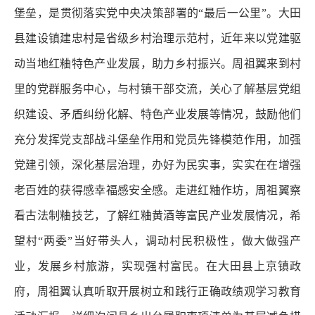
堡垒，是贯彻落实党中央决策部署的“最后一公里”。大田
县建设镇建忠村是省级乡村治理示范村，近年来以党建驱
动当地红粬特色产业发展，助力乡村振兴。周祖翼来到村
里的党群服务中心，与村镇干部交流，关心了解基层党组
织建设、矛盾纠纷化解、特色产业发展等情况，鼓励他们
充分发挥党支部战斗堡垒作用和党员先锋模范作用，加强
党建引领，深化基层治理，办好为民实事，实实在在增强
老百姓的获得感幸福感安全感。走进红粬作坊，周祖翼察
看古法制粬技艺，了解红粬黄酒等富民产业发展情况，希
望村“两委”当好带头人，调动村民积极性，做大做强产
业，发展乡村旅游，实现强村富民。在大田县上京镇政
府，周祖翼认真听取开展树立和践行正确政绩观学习教育