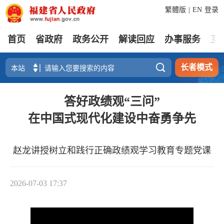
繁體版
|
EN
登录
首页
省政府
政务公开
解读回应
办事服务
互

长者模式
答好政绩观“三问”
在中国式现代化建设中奋勇争先
赵龙讲授树立和践行正确政绩观学习教育专题党课
2026-07-03 17:37