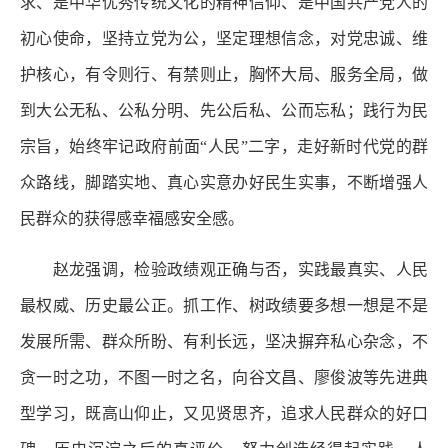
求、是中华优秀传统文化的精神信仰、是中国共产党人的
初心使命，坚持立党为公，坚定理想信念，对党忠诚、维
护核心，有令则行、有禁则止，胸怀大局、服务全局，做
到大公无私、公私分明、先公后私、公而忘私；践行为民
宗旨，始终牢记政府前面“人民”二字，走好新时代党的群
众路线，脚踏实地、真心实意办好民生实事，不断增强人
民群众的获得感幸福感安全感。
赵龙强调，检验政绩观正确与否，实践最真实、人民
最权威、历史最公正。抓工作、树政绩要多想一想是不是
发展所需、群众所盼、有利长远，坚决摒弃私心杂念，不
贪一时之功，不图一时之名，向谷文昌、廖俊波等先进典
型学习，既高山仰止，又见贤思齐，追求人民群众的好口