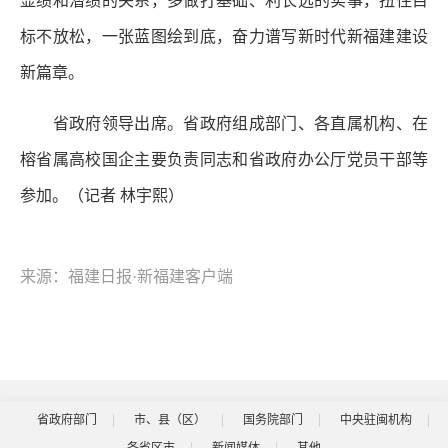
显绩和潜绩的关系，多做打基础、利长远的实事，扭住目
标不放松，一张蓝图绘到底，奋力谱写新时代新福建建设
新篇章。
省政府领导出席。省政府组成部门、各直属机构、在
榕省属高校国企主要负责同志和省政府办公厅党员干部等
参加。（记者 林宇熙）
来源：福建日报·新福建客户端
省政府部门
市、县（区）
国务院部门
中央驻闽机构
各省区市
新闻媒体
其他