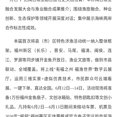
融合发展大会与渔业融合成果推介；围绕渔旅融合、种业
创新、生态保护等领域开展深度对话；集中展示海峡两岸
合作标志性成效。
本届首次将县（市）区特色涉渔活动统一纳入整体框
架。福州新区（长乐）、晋安、马尾、福清、闽侯、连
江、罗源等同步铺开金鱼开放日、渔业文旅等，做到市县
联动、全域覆盖。将上线“有福之州 福渔世界”数字云展
厅，运用三维实景+虚拟仿真技术，市民群众可云端看
展、一键下单、直达全国。6月12日—14日，活动现场将准
备1万份福州金鱼扇子、文创冰箱贴、特色钥匙扣等文创小
礼品，凡持有6月2日—6月13日期间来榕动车票、机票及
2026年“闽超”福州赛区实体票根或官方电子凭证的市民游