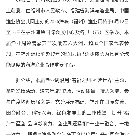
上获悉，由福州市人民政府、福建省海洋与渔业局、中国
渔业协会共同主办的2026海峡（福州）渔业周将于6月12日
至16日在福州海峡国际会展中心及各县（市）区举办。本
届渔业周邀请嘉宾首次覆盖六大洲，超30个国家代表参
加，在福州连续举办17年的渔业周已逐步成长为具有全球
能见度的海洋渔业合作重要平台。
据介绍，本届渔业周沿用“有福之州·福渔世界”主题，
举办23场活动，较去年增加7场，活动体量、覆盖领域、参
与广度均创历届之最，充分展示福建、福州在国际交流、
闽台融合、科技兴海、绿色发展上的工作成效，提升“福
海”“福渔”品牌影响力。渔业周还紧扣“一业一融合、一地
一特色”，把闽台渔业融合放在更突出位置：举办闽台渔业