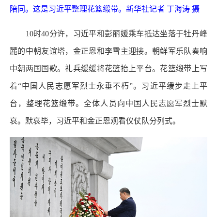
陪同。这是习近平整理花篮缎带。新华社记者 丁海涛 摄
10时40分许，习近平和彭丽媛乘车抵达坐落于牡丹峰
麓的中朝友谊塔，金正恩和李雪主迎接。朝鲜军乐队奏响
中朝两国国歌。礼兵缓缓将花篮抬上平台。花篮缎带上写
着“中国人民志愿军烈士永垂不朽”。习近平缓步走上平
台，整理花篮缎带。全体人员向中国人民志愿军烈士默
哀。默哀毕，习近平和金正恩观看仪仗队分列式。